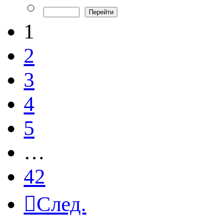
1
2
3
4
5
…
42
След.