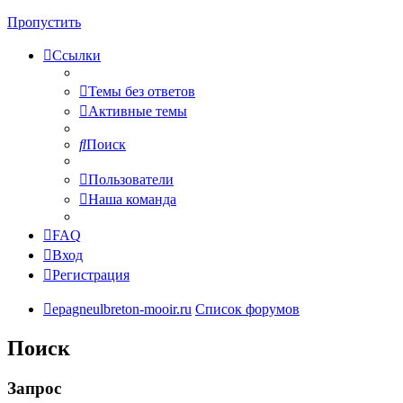
Пропустить
Ссылки
Темы без ответов
Активные темы
Поиск
Пользователи
Наша команда
FAQ
Вход
Регистрация
epagneulbreton-mooir.ru
Список форумов
Поиск
Запрос