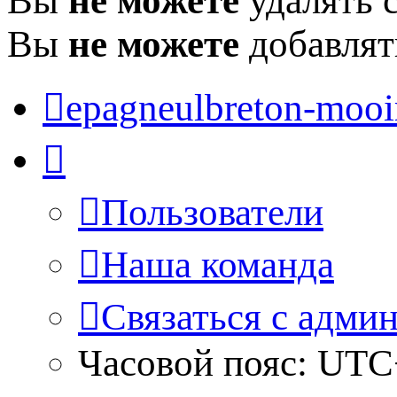
Вы
не можете
удалять 
Вы
не можете
добавлят
epagneulbreton-mooir
Пользователи
Наша команда
Связаться с адми
Часовой пояс:
UTC