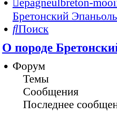
epagneulbreton-mooir
Бретонский Эпаньол
Поиск
О породе Бретонски
Форум
Темы
Сообщения
Последнее сообще