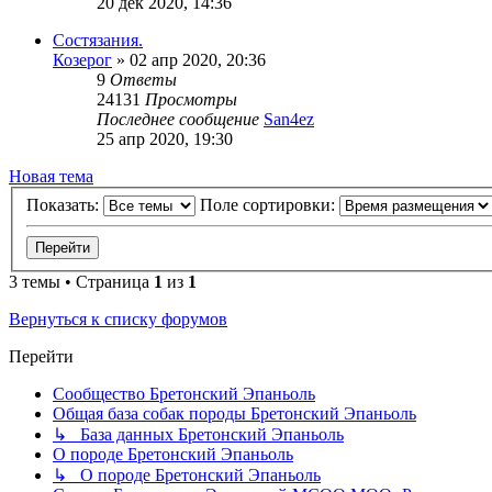
20 дек 2020, 14:36
Состязания.
Козерог
» 02 апр 2020, 20:36
9
Ответы
24131
Просмотры
Последнее сообщение
San4ez
25 апр 2020, 19:30
Новая тема
Показать:
Поле сортировки:
3 темы • Страница
1
из
1
Вернуться к списку форумов
Перейти
Сообщество Бретонский Эпаньоль
Общая база собак породы Бретонский Эпаньоль
↳ База данных Бретонский Эпаньоль
О породе Бретонский Эпаньоль
↳ О породе Бретонский Эпаньоль