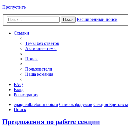
Пропустить
Расширенный поиск
Поиск
Ссылки
Темы без ответов
Активные темы
Поиск
Пользователи
Наша команда
FAQ
Вход
Регистрация
epagneulbreton-mooir.ru
Список форумов
Секция Бретонс
Поиск
Предложения по работе секции