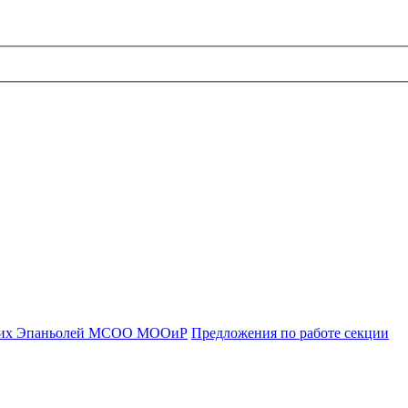
ких Эпаньолей МСОО МООиР
Предложения по работе секции