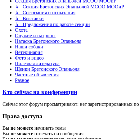
Секция Бретонских Эпаньолей МСОО МООиР
↳ Секция Бретонских Эпаньолей МСОО МООиР
↳ Состязания и испытания
↳ Выставки
↳ Предложения по работе секции
Охота
Оружие и патроны
Натаска Бретонского Эпаньоля
Наши собаки
Ветеринария
Фото и видео
Полезная литература
Щенки Бретонского Эпаньоля
Частные объявления
Разное
Кто сейчас на конференции
Сейчас этот форум просматривают: нет зарегистрированных пол
Права доступа
Вы
не можете
начинать темы
Вы
не можете
отвечать на сообщения