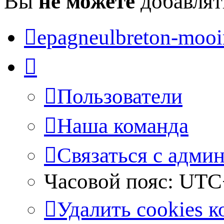
Вы
не можете
добавлят
epagneulbreton-mooir
Пользователи
Наша команда
Связаться с адми
Часовой пояс:
UTC
Удалить cookies 