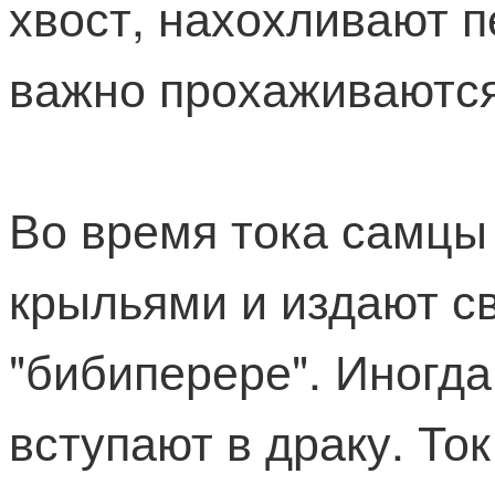
хвост, нахохливают п
важно прохаживаются
Во время тока самцы
крыльями и издают св
"бибиперере". Иногд
вступают в драку. То