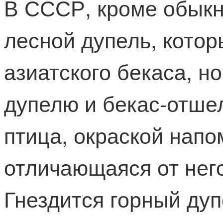
В СССР, кроме обыкн
лесной дупель, котор
азиатского бекаса, н
дупелю и бекас-отшел
птица, окраской нап
отличающаяся от нег
Гнездится горный ду