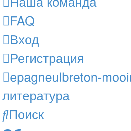
Наша команда
FAQ
Вход
Регистрация
epagneulbreton-mooir
литература
Поиск