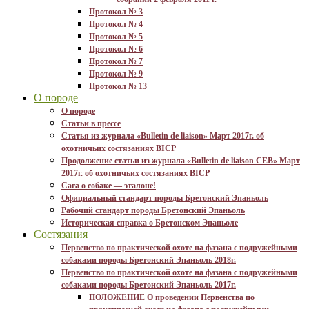
Протокол № 3
Протокол № 4
Протокол № 5
Протокол № 6
Протокол № 7
Протокол № 9
Протокол № 13
О породе
О породе
Статьи в прессе
Статья из журнала «Bulletin de liaison» Март 2017г. об
охотничьих состязаниях BICP
Продолжение статьи из журнала «Bulletin de liaison CEB» Март
2017г. об охотничьих состязаниях BICP
Сага о собаке — эталоне!
Официальный стандарт породы Бретонский Эпаньоль
Рабочий стандарт породы Бретонский Эпаньоль
Историческая справка о Бретонском Эпаньоле
Состязания
Первенство по практической охоте на фазана с подружейными
собаками породы Бретонский Эпаньоль 2018г.
Первенство по практической охоте на фазана с подружейными
собаками породы Бретонский Эпаньоль 2017г.
ПОЛОЖЕНИЕ О проведении Первенства по