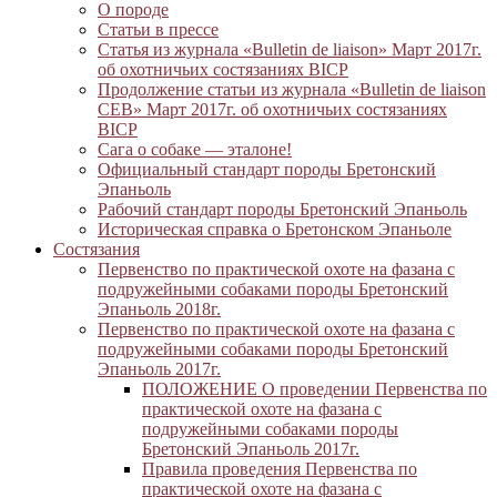
О породе
Статьи в прессе
Статья из журнала «Bulletin de liaison» Март 2017г.
об охотничьих состязаниях BICP
Продолжение статьи из журнала «Bulletin de liaison
CEB» Март 2017г. об охотничьих состязаниях
BICP
Сага о собаке — эталоне!
Официальный стандарт породы Бретонский
Эпаньоль
Рабочий стандарт породы Бретонский Эпаньоль
Историческая справка о Бретонском Эпаньоле
Состязания
Первенство по практической охоте на фазана с
подружейными собаками породы Бретонский
Эпаньоль 2018г.
Первенство по практической охоте на фазана с
подружейными собаками породы Бретонский
Эпаньоль 2017г.
ПОЛОЖЕНИЕ О проведении Первенства по
практической охоте на фазана с
подружейными собаками породы
Бретонский Эпаньоль 2017г.
Правила проведения Первенства по
практической охоте на фазана с