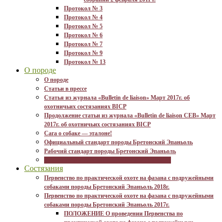
Протокол № 3
Протокол № 4
Протокол № 5
Протокол № 6
Протокол № 7
Протокол № 9
Протокол № 13
О породе
О породе
Статьи в прессе
Статья из журнала «Bulletin de liaison» Март 2017г. об
охотничьих состязаниях BICP
Продолжение статьи из журнала «Bulletin de liaison CEB» Март
2017г. об охотничьих состязаниях BICP
Сага о собаке — эталоне!
Официальный стандарт породы Бретонский Эпаньоль
Рабочий стандарт породы Бретонский Эпаньоль
Историческая справка о Бретонском Эпаньоле
Состязания
Первенство по практической охоте на фазана с подружейными
собаками породы Бретонский Эпаньоль 2018г.
Первенство по практической охоте на фазана с подружейными
собаками породы Бретонский Эпаньоль 2017г.
ПОЛОЖЕНИЕ О проведении Первенства по