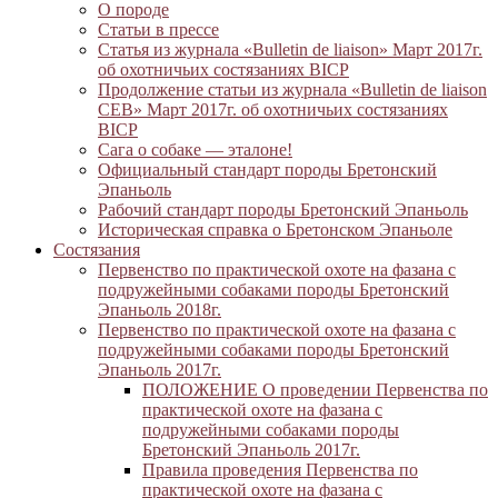
О породе
Статьи в прессе
Статья из журнала «Bulletin de liaison» Март 2017г.
об охотничьих состязаниях BICP
Продолжение статьи из журнала «Bulletin de liaison
CEB» Март 2017г. об охотничьих состязаниях
BICP
Сага о собаке — эталоне!
Официальный стандарт породы Бретонский
Эпаньоль
Рабочий стандарт породы Бретонский Эпаньоль
Историческая справка о Бретонском Эпаньоле
Состязания
Первенство по практической охоте на фазана с
подружейными собаками породы Бретонский
Эпаньоль 2018г.
Первенство по практической охоте на фазана с
подружейными собаками породы Бретонский
Эпаньоль 2017г.
ПОЛОЖЕНИЕ О проведении Первенства по
практической охоте на фазана с
подружейными собаками породы
Бретонский Эпаньоль 2017г.
Правила проведения Первенства по
практической охоте на фазана с