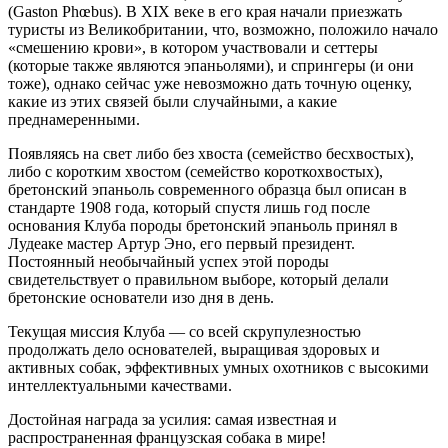
(Gaston Phœbus). В XIX веке в его края начали приезжать
туристы из Великобритании, что, возможно, положило начало
«смешению крови», в котором участвовали и сеттеры
(которые также являются эпаньолями), и спрингеры (и они
тоже), однако сейчас уже невозможно дать точную оценку,
какие из этих связей были случайными, а какие
преднамеренными.
Появляясь на свет либо без хвоста (семейство бесхвостых),
либо с коротким хвостом (семейство короткохвостых),
бретонский эпаньоль современного образца был описан в
стандарте 1908 года, который спустя лишь год после
основания Клуба породы бретонский эпаньоль принял в
Лудеаке мастер Артур Эно, его первый президент.
Постоянный необычайный успех этой породы
свидетельствует о правильном выборе, который делали
бретонские основатели изо дня в день.
Текущая миссия Клуба — со всей скрупулезностью
продолжать дело основателей, выращивая здоровых и
активных собак, эффективных умных охотников с высокими
интеллектуальными качествами.
Достойная награда за усилия: самая известная и
распространенная французская собака в мире!