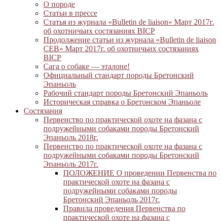
О породе
Статьи в прессе
Статья из журнала «Bulletin de liaison» Март 2017г.
об охотничьих состязаниях BICP
Продолжение статьи из журнала «Bulletin de liaison
CEB» Март 2017г. об охотничьих состязаниях
BICP
Сага о собаке — эталоне!
Официальный стандарт породы Бретонский
Эпаньоль
Рабочий стандарт породы Бретонский Эпаньоль
Историческая справка о Бретонском Эпаньоле
Состязания
Первенство по практической охоте на фазана с
подружейными собаками породы Бретонский
Эпаньоль 2018г.
Первенство по практической охоте на фазана с
подружейными собаками породы Бретонский
Эпаньоль 2017г.
ПОЛОЖЕНИЕ О проведении Первенства по
практической охоте на фазана с
подружейными собаками породы
Бретонский Эпаньоль 2017г.
Правила проведения Первенства по
практической охоте на фазана с