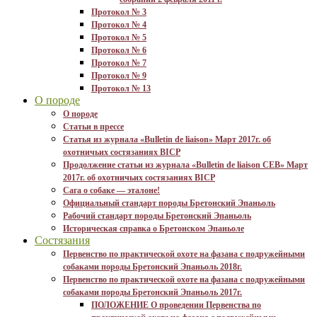
Протокол № 3
Протокол № 4
Протокол № 5
Протокол № 6
Протокол № 7
Протокол № 9
Протокол № 13
О породе
О породе
Статьи в прессе
Статья из журнала «Bulletin de liaison» Март 2017г. об
охотничьих состязаниях BICP
Продолжение статьи из журнала «Bulletin de liaison CEB» Март
2017г. об охотничьих состязаниях BICP
Сага о собаке — эталоне!
Официальный стандарт породы Бретонский Эпаньоль
Рабочий стандарт породы Бретонский Эпаньоль
Историческая справка о Бретонском Эпаньоле
Состязания
Первенство по практической охоте на фазана с подружейными
собаками породы Бретонский Эпаньоль 2018г.
Первенство по практической охоте на фазана с подружейными
собаками породы Бретонский Эпаньоль 2017г.
ПОЛОЖЕНИЕ О проведении Первенства по